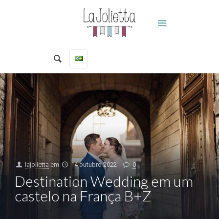
lajolietta
em
14 outubro 2022
0
Destination Wedding em um
castelo na França B+Z