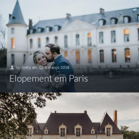
lajolietta
em
8 março 2018
Elopement em Paris