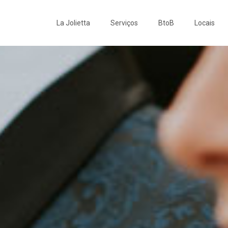
La Jolietta
Serviços
BtoB
Locais