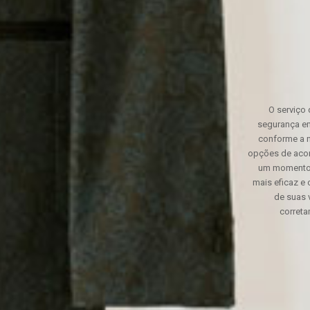
O serviço 
segurança em
conforme a n
opções de acor
um momento 
mais eficaz e
de suas 
correta