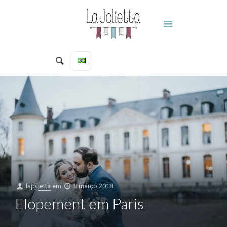
lajolietta
em
8 março 2018
Elopement em Paris